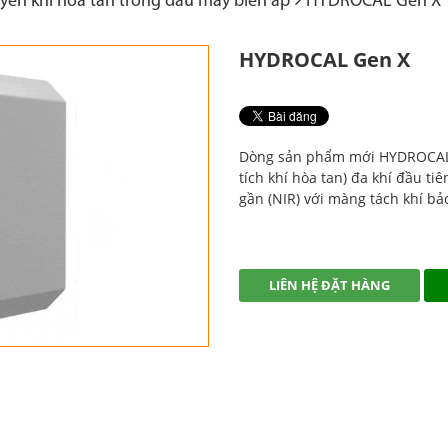
tuyến khí hòa tan trong dầu máy biến áp
HYDROCAL Gen X
HYDROCAL Gen X
Dòng sản phẩm mới HYDROCAL g
tích khí hòa tan) đa khí đầu ti
gần (NIR) với màng tách khí bả
LIÊN HỆ ĐẶT HÀNG