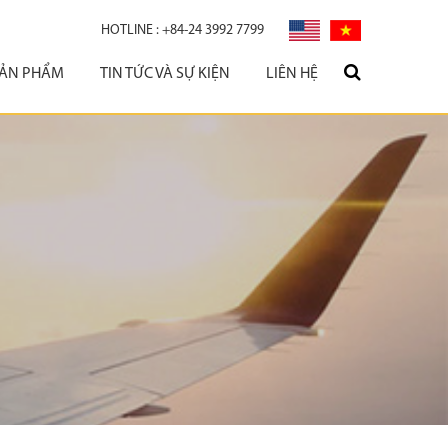
HOTLINE :
+84-24 3992 7799
ẢN PHẨM
TIN TỨC VÀ SỰ KIỆN
LIÊN HỆ