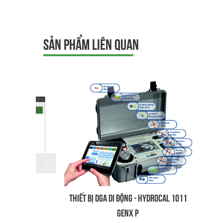
SẢN PHẨM LIÊN QUAN
 APP
THIẾT BỊ DGA DI ĐỘNG - HYDROCAL 1011
HỆ T
GENX P