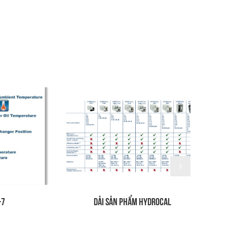
DẢI SẢN PHẨM HYDROCAL
PHẦ