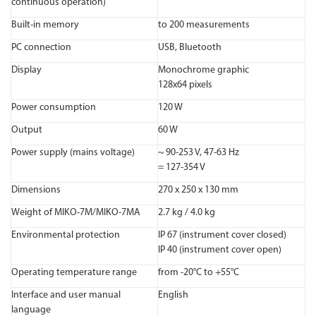
continuous operation)
Built-in memory
to 200 measurements
PC connection
USB, Bluetooth
Display
Monochrome graphic
128x64 pixels
Power consumption
120 W
Output
60 W
Power supply (mains voltage)
~ 90-253 V, 47-63 Hz
= 127-354 V
Dimensions
270 x 250 x 130 mm
Weight of MIKO-7M/MIKO-7MA
2.7 kg / 4.0 kg
Environmental protection
IP 67 (instrument cover closed)
IP 40 (instrument cover open)
Operating temperature range
from -20°C to +55°C
Interface and user manual
English
language