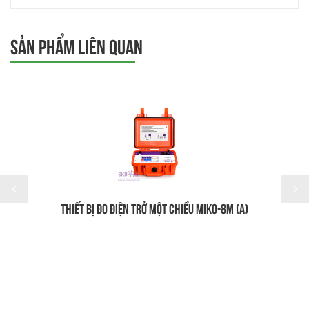
SẢN PHẨM LIÊN QUAN
THIẾT BỊ ĐO ĐIỆN TRỞ MỘT CHIỀU MIKO-8M (A)