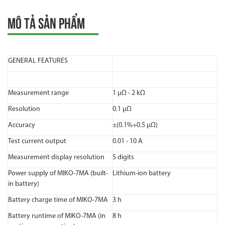
MÔ TẢ SẢN PHẨM
GENERAL FEATURES
Measurement range
1 μΩ - 2 kΩ
Resolution
0.1 μΩ
Accuracy
±(0.1%+0.5 μΩ)
Test current output
0.01 - 10 A
Measurement display resolution
5 digits
Power supply of MIKO-7MA (built-
Lithium-ion battery
in battery)
Battery charge time of MIKO-7MA
3 h
Battery runtime of MIKO-7MA (in
8 h