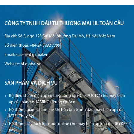
CÔNG TY TNHH ĐẦU TƯ THƯƠNG MẠI HL TOÀN CẦU
Địa chỉ: Số 5, ngõ 123 Đại Mỗ, phường Đại Mỗ, Hà Nội, Việt Nam
Số điện thoại:
+84-24 3992 7799
Email:
sales@hl-global.vn
Website: hl-global.vn
SẢN PHẨM VÀ DỊCH VỤ
Bộ điều chỉnh điện áp có tải/không tải (OLTC/OCTC) cho máy biến
áp của hãng HUAMING (Trung Quốc);
Hệ thống giám sát online khí hòa tan trong dầu máy biến áp của
MTE (Thụy Sỹ)
Hệ thống sấy tách lọc nước online cho máy biến áp lực của DRYKEEP
(Mỹ)